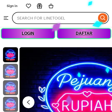
Sign in
Skip
to
Search
Browse
ontent
for
items
or
LOGIN
DAFTAR
shops