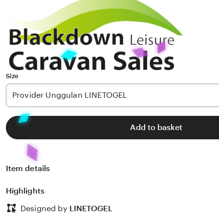
Size
Add to basket
Item details
Highlights
Designed by
LINETOGEL