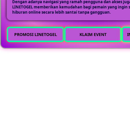
Dengan adanya navigasi yang ramah pengguna dan akses juga 
LINETOGEL memberikan kemudahan bagi pemain yang ingin s
hiburan online secara lebih santai tanpa gangguan.
PROMOSI LINETOGEL
KLAIM EVENT
I