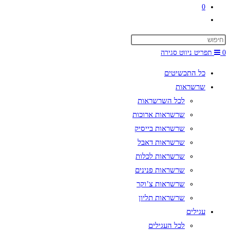
0
Toggle
website
search
0
תפריט ניווט
סגירה
כל התכשיטים
שרשראות
לכל השרשראות
שרשראות ארוכות
שרשראות בייסיק
שרשראות דאבל
שרשראות לכלות
שרשראות פנינים
שרשראות צ’וקר
שרשראות תליון
עגילים
לכל העגילים