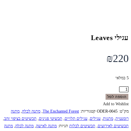
עגילי Leaves
₪
220
5 במלאי
כמות
של
הוספה לסל
עגילי
Add to Wishlist
Leaves
מק"ט:
ODER-0045
קטגוריות:
The Enchanted Forest
,
מתנה לכלה
,
מתנה
רומנטית
,
מתנות
,
עגילים
,
עגילים תלויים
,
תכשיטי פנינים
,
תכשיטים בציפוי זהב
,
תכשיטים לאירועים
,
תכשיטים לכלות
תגיות:
מתנה לאישה
,
מתנה לכלה
,
מתנה